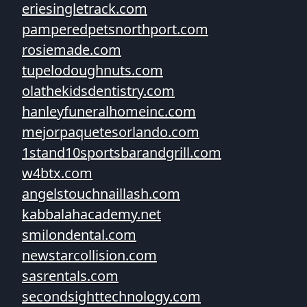
eriesingletrack.com
pamperedpetsnorthport.com
rosiemade.com
tupelodoughnuts.com
olathekidsdentistry.com
hanleyfuneralhomeinc.com
mejorpaquetesorlando.com
1stand10sportsbarandgrill.com
w4btx.com
angelstouchnaillash.com
kabbalahacademy.net
smilondental.com
newstarcollision.com
sasrentals.com
secondsighttechnology.com