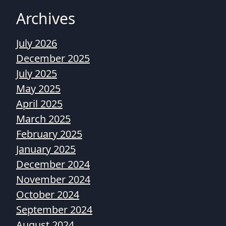
Archives
July 2026
December 2025
July 2025
May 2025
April 2025
March 2025
February 2025
January 2025
December 2024
November 2024
October 2024
September 2024
August 2024