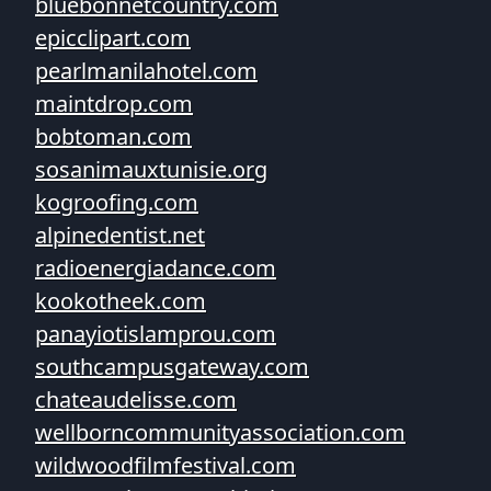
bluebonnetcountry.com
epicclipart.com
pearlmanilahotel.com
maintdrop.com
bobtoman.com
sosanimauxtunisie.org
kogroofing.com
alpinedentist.net
radioenergiadance.com
kookotheek.com
panayiotislamprou.com
southcampusgateway.com
chateaudelisse.com
wellborncommunityassociation.com
wildwoodfilmfestival.com