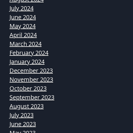
July 2024
June 2024
May 2024
April 2024
March 2024
February 2024
January 2024
December 2023
November 2023
October 2023
September 2023
August 2023
July 2023
June 2023
May 2023