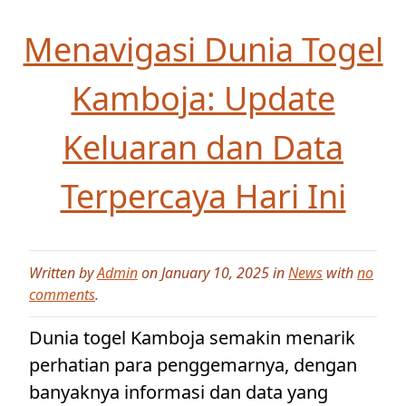
Menavigasi Dunia Togel
Kamboja: Update
Keluaran dan Data
Terpercaya Hari Ini
Written by
Admin
on January 10, 2025 in
News
with
no
comments
.
Dunia togel Kamboja semakin menarik
perhatian para penggemarnya, dengan
banyaknya informasi dan data yang