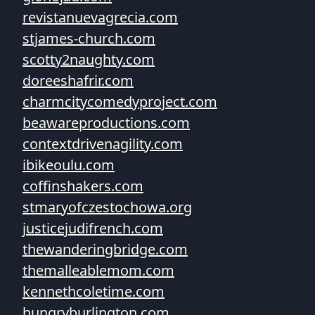
revistanuevagrecia.com
stjames-church.com
scotty2naughty.com
doreeshafrir.com
charmcitycomedyproject.com
beawareproductions.com
contextdrivenagility.com
ibikeoulu.com
coffinshakers.com
stmaryofczestochowa.org
justicejudifrench.com
thewanderingbridge.com
themalleablemom.com
kennethcoletime.com
hungryburlington.com