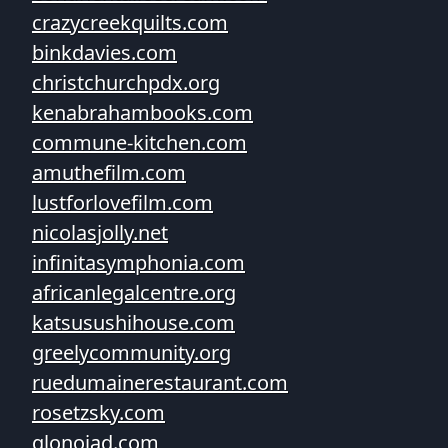
crazycreekquilts.com
binkdavies.com
christchurchpdx.org
kenabrahambooks.com
commune-kitchen.com
amuthefilm.com
lustforlovefilm.com
nicolasjolly.net
infinitasymphonia.com
africanlegalcentre.org
katsusushihouse.com
greelycommunity.org
ruedumainerestaurant.com
rosetzsky.com
glonojad.com