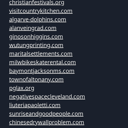
christianfestivals.org
visitcountrykitchen.com
algarve-dolphins.com
alanveingrad.com
ginosonhiggins.com
wutungprinting.com
maritalsettlements.com
milwbikeskaterental.com
baymontjacksonms.com
townofaltonany.com
pglax.org
negativespacecleveland.com
liuteriapaoletti.com
sunriseandgoodpeople.com
chinesedrywallproblem.com