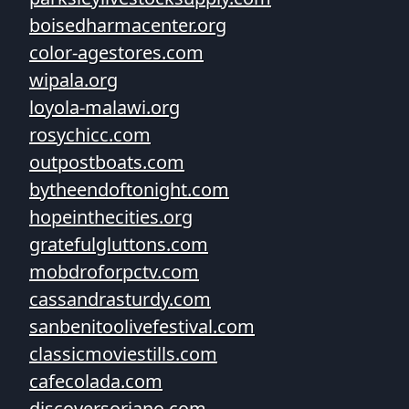
boisedharmacenter.org
color-agestores.com
wipala.org
loyola-malawi.org
rosychicc.com
outpostboats.com
bytheendoftonight.com
hopeinthecities.org
gratefulgluttons.com
mobdroforpctv.com
cassandrasturdy.com
sanbenitoolivefestival.com
classicmoviestills.com
cafecolada.com
discoversoriano.com