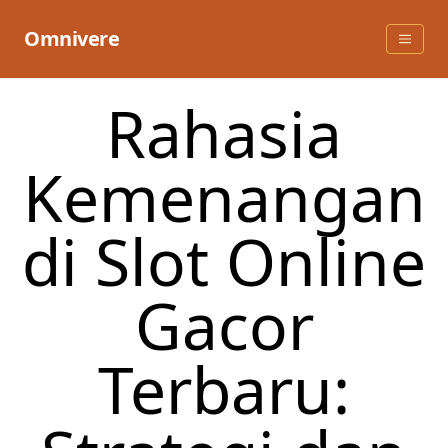
Skip
to
Omnivere
content
Rahasia
Kemenangan
di Slot Online
Gacor
Terbaru: