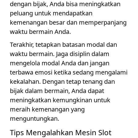
dengan bijak, Anda bisa meningkatkan
peluang untuk mendapatkan
kemenangan besar dan memperpanjang
waktu bermain Anda.
Terakhir, tetapkan batasan modal dan
waktu bermain. Jaga disiplin dalam
mengelola modal Anda dan jangan
terbawa emosi ketika sedang mengalami
kekalahan. Dengan tetap tenang dan
bijak dalam bermain, Anda dapat
meningkatkan kemungkinan untuk
meraih kemenangan yang
menguntungkan.
Tips Mengalahkan Mesin Slot