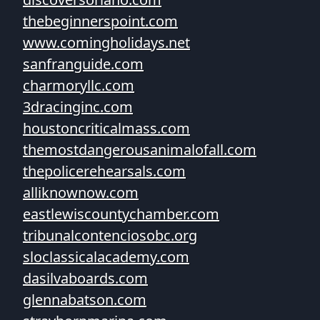
thebeginnerspoint.com
www.comingholidays.net
sanfranguide.com
charmoryllc.com
3dracinginc.com
houstoncriticalmass.com
themostdangerousanimalofall.com
thepolicerehearsals.com
alliknownow.com
eastlewiscountychamber.com
tribunalcontenciosobc.org
sloclassicalacademy.com
dasilvaboards.com
glennabatson.com