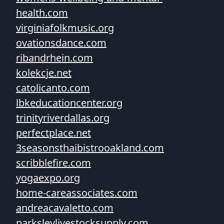
health.com
virginiafolkmusic.org
ovationsdance.com
ribandrhein.com
kolekcje.net
catolicanto.com
lbkeducationcenter.org
trinityriverdallas.org
perfectplace.net
3seasonsthaibistrooakland.com
scribblefire.com
yogaexpo.org
home-careassociates.com
andreacavaletto.com
parksleylivestocksupply.com