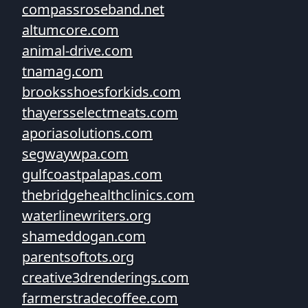
compassroseband.net
altumcore.com
animal-drive.com
tnamag.com
brooksshoesforkids.com
thayersselectmeats.com
aporiasolutions.com
segwaywpa.com
gulfcoastpalapas.com
thebridgehealthclinics.com
waterlinewriters.org
shameddogan.com
parentsoftots.org
creative3drenderings.com
farmerstradecoffee.com